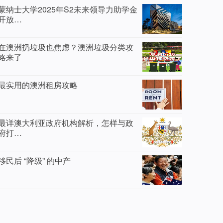
蒙纳士大学2025年S2未来领导力助学金
开放…
在澳洲扔垃圾也焦虑？澳洲垃圾分类攻
略来了
最实用的澳洲租房攻略
最详澳大利亚政府机构解析，怎样与政
府打…
移民后 “降级” 的中产