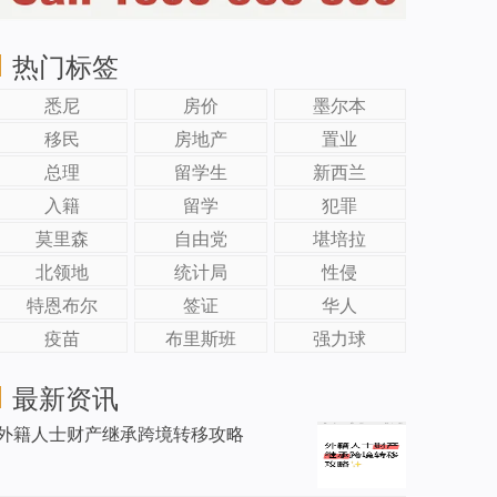
热门标签
悉尼
房价
墨尔本
移民
房地产
置业
总理
留学生
新西兰
入籍
留学
犯罪
莫里森
自由党
堪培拉
北领地
统计局
性侵
特恩布尔
签证
华人
疫苗
布里斯班
强力球
最新资讯
外籍人士财产继承跨境转移攻略