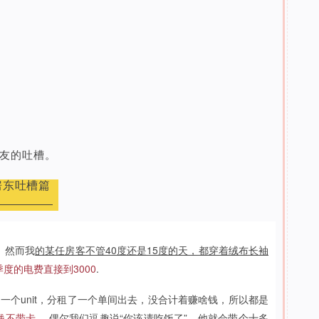
室友的吐槽。
房东吐槽篇
。然而我
的某任房客不管40度还是15度的天，都穿着绒布长袖
度的电费直接到3000
.
了一个unit，分租了一个单间出去，没合计着赚啥钱，所以都是
钱不带卡
。 偶尔我们逗趣说“你该请吃饭了”。他就会带个十多