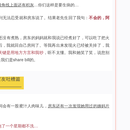
墙角线上面还有积灰
…你们这样是要生病的…
到无法忍受就和房东说了。结果老先生回了我句：
不会的，阿
还没有煮熟，房东的妈妈就和我说已经煮好了，可以吃了把火
后，我就回自己房间了。等我再出来发现火已经被关掉了，我
关键是用地方方言和我吵
，听不太懂。我和她笑了笑，说您别
share bill的。
室友吐槽篇
间会有一股蜜汁人肉味儿，
房东还有一次发现她用过的姨妈片
泡了一个星期都不洗…