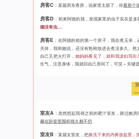
房客C
：某届房东查房，说家里太脏了，你
看那个
房客D
：初来阿德的我，发现家里的虫子实在是多
德没有虫…
房客E
：在阿德的租的第一个房子，我在煮玉米，
关掉，我和她说，还没有熟刚放进去煮没多久。然
自己又把火打开，
她妈妈看见了，就和我泼妇骂街
生气，注意身体，我就回自己房间了，可笑～关键是我们是
室友A
：忽然想起我很之前的蜜汁室友，路过她房
藏在卧室里囤积很久都不扔
室友B
：某届女室友，把
换洗下来的内裤放盆里，