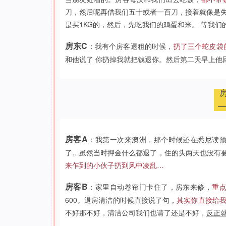
刀，然后呢再借我们五十或者一百刀，接着就像是失
是买1KG的，然后，先吃我们的鸡蛋和米。 等我
房东C
：我有个房客退租的时候，
扔了三个蛇皮袋
和他说了 你扔掉我就把钱退你。然后第二天早上他
房客A
：我第一次来澳洲，那个时候还在悉尼读
了…虽然当时押金什么都退了，住的头两天也没有
来乍到的小伙子扔到风中凌乱…
房客B
：家里自动卷帘门卡住了，房东来修，
重
600。退房清洁的时候直接说了句，
其实你直接给我
不好那不好，清洁公司我们也请了还是不好，
反正