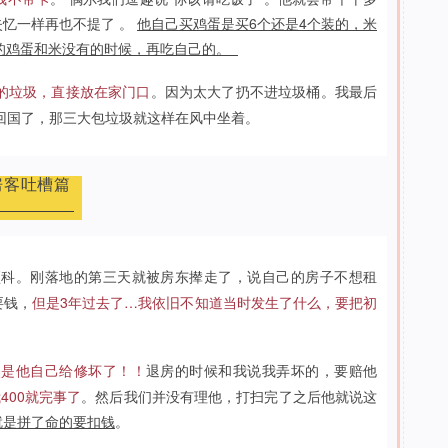
忆一样再也不提了 。
他自己买鸡蛋是买6个还是4个装的，米
们的鸡蛋和米没有的时候，再吃自己的。
的垃圾，直接放在家门口
。因为太大了扔不进垃圾桶。我最后
回国了，那三大包垃圾就这样在风中坐着。
房客吐槽篇
预科。刚落地的第三天就被房东撵走了，说自己的房子不想租
要钱，
但是3年过去了…我依旧不知道当时发生了什么，要把初
点是他自己给修坏了！！
退房的时候和我说我弄坏的，要赔他
400就完事了
。然后我们并没有理他，打扫完了之后他就说这
就是拼了命的要扣钱
。