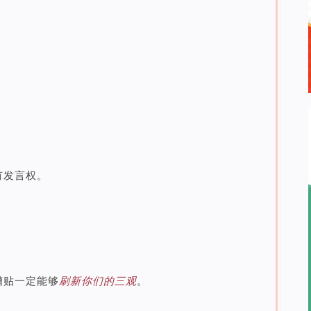
有发言权。
槽贴一定能够
刷新你们的三观
。