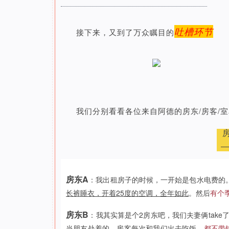
吐槽环节
接下来，又到了万众瞩目的
我们分别看看各位来自阿德的房东/房客/
房东A
：我出租房子的时候，一开始是包水电费的
长裤睡衣，开着25度的空调，全年如此
。然后
有个季
房东B
：我其实算是个2房东吧，我们夫妻俩take
当朋友处着的。房客每次和我们出去吃饭，
都不带