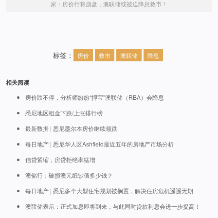
家：房价行将崩盘，澳联储或被迫降息救市！
标签：
房价
救市
澳联储
降息
相关阅读
房价跌不停，分析师纷纷“押宝”澳联储（RBA）会降息
悉尼地区租金下跌/上涨排行榜
最新数据 | 悉尼墨尔本房价继续领跌
每日地产 | 悉尼华人区Ashfield最近五年的房地产市场分析
信贷紧缩，房贷拒绝率猛增
澳储行：破损澳元纸钞值多少钱？
每日地产 | 悉尼多个大型住宅规划被搁置，解决住房危机遥遥无期
澳联储表示：正式加息即将到来，与此同时贷款利息会进一步提高！