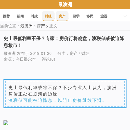
最澳洲
推荐
新闻
时政
财经
房产
留学
移民
旅游
当前位置：
最澳洲
房产
正文
>
>
科技
职场
美食
文化
健康
活动
促销
史上最低利率不保？专家：房价行将崩盘，澳联储或被迫降
息救市！
最澳洲
发布于 2019-01-20
分类：
房产
/
财经
来源：
今日墨尔本
评论(0)
史上最低利率或将不保？不少专业人士认为，澳洲
房价正处在崩溃的边缘，
澳联储可能被迫降息，以阻止房价继续下滑。