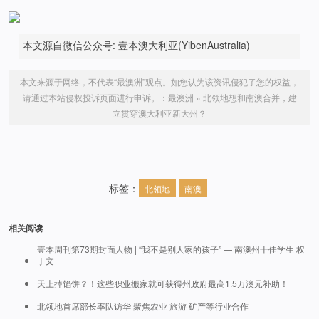
本文源自微信公众号: 壹本澳大利亚(YibenAustralia)
本文来源于网络，不代表“最澳洲”观点。如您认为该资讯侵犯了您的权益，
请通过本站侵权投诉页面进行申诉。：
最澳洲
»
北领地想和南澳合并，建
立贯穿澳大利亚新大州？
标签：
北领地
南澳
相关阅读
壹本周刊第73期封面人物 | “我不是别人家的孩子” — 南澳州十佳学生 权
丁文
天上掉馅饼？！这些职业搬家就可获得州政府最高1.5万澳元补助！
北领地首席部长率队访华 聚焦农业 旅游 矿产等行业合作