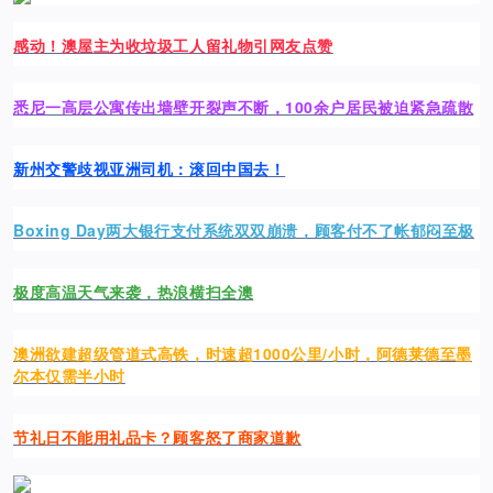
感动！澳屋主为收垃圾工人留礼物引网友点赞
悉尼一高层公寓传出墙壁开裂声不断，100余户居民被迫紧急疏散
新州交警歧视亚洲司机：滚回中国去！
Boxing Day两大银行支付系统双双崩溃，顾客付不了帐郁闷至极
极度高温天气来袭，热浪横扫全澳
澳洲欲建超级管道式高铁，时速超1000公里/小时，阿德莱德至墨
尔本仅需半小时
节礼日不能用礼品卡？顾客怒了商家道歉