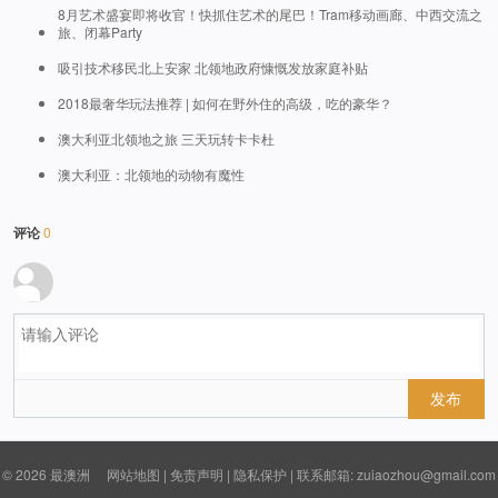
8月艺术盛宴即将收官！快抓住艺术的尾巴！Tram移动画廊、中西交流之
旅、闭幕Party
吸引技术移民北上安家 北领地政府慷慨发放家庭补贴
2018最奢华玩法推荐 | 如何在野外住的高级，吃的豪华？
澳大利亚北领地之旅 三天玩转卡卡杜
澳大利亚：北领地的动物有魔性
评论
0
发布
© 2026
最澳洲
网站地图
|
免责声明
|
隐私保护
| 联系邮箱: zuiaozhou@gmail.com