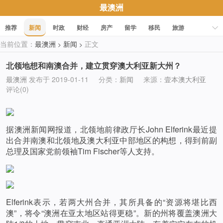
最澳洲
推荐
新闻
时政
财经
房产
留学
移民
旅游
当前位置：
最澳洲
新闻
正文
>
>
科技
职场
美食
文化
健康
活动
促销
北领地想和南澳合并，建立贯穿澳大利亚新大州？
最澳洲
发布于 2019-01-11
分类：
新闻
来源：
壹本澳大利亚
评论(0)
据澳洲新闻网报道，北领地前律政厅长John Elferink最近提
出合并南澳和北领地及澳大利亚中部地区的构想，得到前副
总理及国家党前领袖Tim Fischer等人支持。
Elferink表示，若两大州合并，其所具备的“资源将堪比西
澳”，将令“澳洲在亚太地区站得更稳”。新的州将覆盖澳洲大