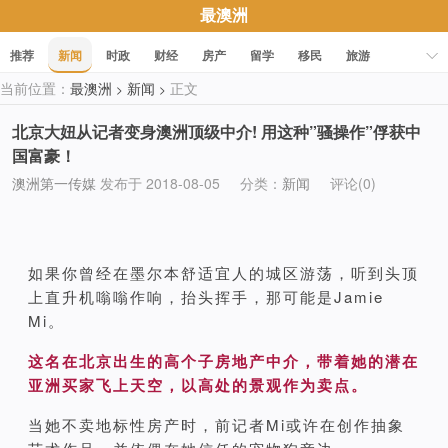
最澳洲
推荐
新闻
时政
财经
房产
留学
移民
旅游
当前位置：
最澳洲
新闻
正文
>
>
科技
职场
美食
文化
健康
活动
促销
北京大妞从记者变身澳洲顶级中介! 用这种”骚操作”俘获中
国富豪！
澳洲第一传媒
发布于 2018-08-05
分类：
新闻
评论(0)
如果你曾经在墨尔本舒适宜人的城区游荡，听到头顶
上直升机嗡嗡作响，抬头挥手，那可能是Jamie
Mi。
这名在北京出生的高个子房地产中介，带着她的潜在
亚洲买家飞上天空，以高处的景观作为卖点。
当她不卖地标性房产时，前记者Mi或许在创作抽象