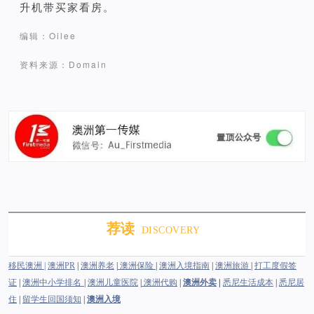
升机带买家看房。
编辑：Oilee
资料来源：Domain
荐读
DISCOVERY
移民澳洲 |
澳洲PR
|
澳洲养老
|
澳洲保险
|
澳洲入境指南
|
澳洲旅游
|
打工度假签
澳洲中小学排名
证
|
|
澳洲儿童医院
|
澳洲代购
|
澳洲外卖
|
悉尼生活成本
|
悉尼居
住
|
留学生回国须知
|
澳洲入境