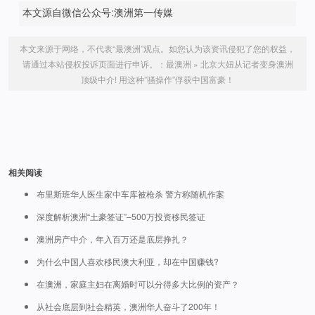
本文源自微信公众号:澳洲第一传媒
本文来源于网络，不代表“最澳洲”观点。如您认为该资讯侵犯了您的权益，
请通过本站侵权投诉页面进行申诉。：
最澳洲
»
北京大妞从记者变身澳洲
顶级中介! 用这种”骚操作”俘获中国富豪！
相关阅读
布里斯班华人医生家中车库被枪杀 警方称随机作案
深度解析澳洲“土豪签证”–500万投资移民签证
澳洲房产中介，年入百万还是底层挣扎？
为什么中国人喜欢移民澳大利亚，却在中国赚钱?
在澳洲，家庭主妇在离婚时可以分得多大比例的资产？
从社会底层到社会精英，澳洲华人奋斗了200年！