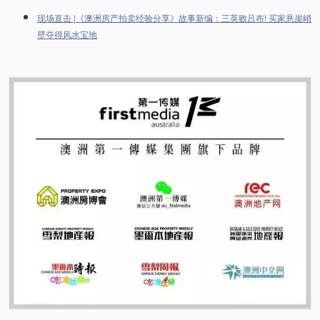
现场直击 |《澳洲房产拍卖经验分享》故事新编：三英败吕布! 买家悬崖峭
壁夺得风水宝地