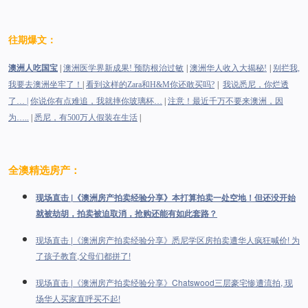
往
期爆文：
澳洲人吃国宝
|
澳洲医学界新成果! 预防根治过敏
|
澳洲华人收入大揭秘!
|
别拦我,
我要去澳洲坐牢了！
|
看到这样的Zara和H&M你还敢买吗?
|
我说悉尼，你烂透
了… |
你说你有点难追，我就摔你玻璃杯…
|
注意！最近千万不要来澳洲，因
为…..
|
悉尼，有500万人假装在生活
|
全澳精选房产：
现场直击 |《澳洲房产拍卖经验分享》本打算拍卖一处空地！但还没开始
就被劫胡，拍卖被迫取消，抢购还能有如此套路？
现场直击 |《澳洲房产拍卖经验分享》悉尼学区房拍卖遭华人疯狂喊价! 为
了孩子教育,父母们都拼了!
现场直击 |《澳洲房产拍卖经验分享》Chatswood三层豪宅惨遭流拍, 现
场华人买家直呼买不起!