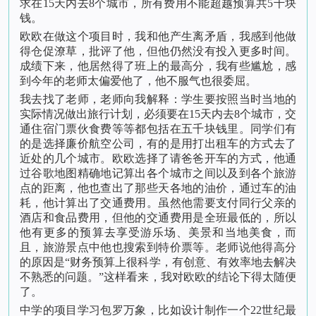
求在15天内去8个城市，所有费用不能超越预算共5千块
钱。
欧欧在做这个项目时，我和他产生离矛盾，我感到他做
得仓促潦草，批评了他，但他仍然没有投入更多时间。
成绩下来，他居然得了班上的最高分，我有些尴尬，感
到今年的老师太偏爱他了，他不服气也很委屈。
我去找了老师，老师向我解释：学生要按照当时当地的
实际情况做出旅行计划，必须要在15天内去8个城市，交
通住宿门票伙食费等等都包括在五千块钱里。同学们有
的是选择廉价航空公司，有的是用打出租车的方式去了
近处的几个城市。欧欧选择了请爸爸开车的方式，他通
过谷歌地图精确地记算出各个城市之间以及到各个旅游
点的距离，他也查出了那些天各地的油价，通过车的油
耗，他计算出了交通费用。虽然他需要支付同行父亲的
酒店和食品费用，但他的交通费用是全班最低的，所以
他有更多的预算去享受游乐场、美景和当地美食，而
且，旅游景点中他也搜索到特价票等。老师说他得高分
的原因是“财务预算上很科学，有创意、有效率地去解决
不熟悉的问题。”这样看来，我对欧欧的结论下得太随便
了。
中学的项目学习包罗万象，比如设计制作一个22世纪最