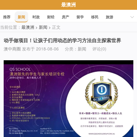
最澳洲
推荐
新闻
时政
财经
房产
留学
移民
旅游
当前位置：
最澳洲
新闻
正文
>
>
科技
职场
美食
文化
健康
活动
促销
动手做项目！让孩子们用动态的学习方法自主探索世界
澳中商圈
发布于 2018-08-06
分类：
新闻
评论(0)