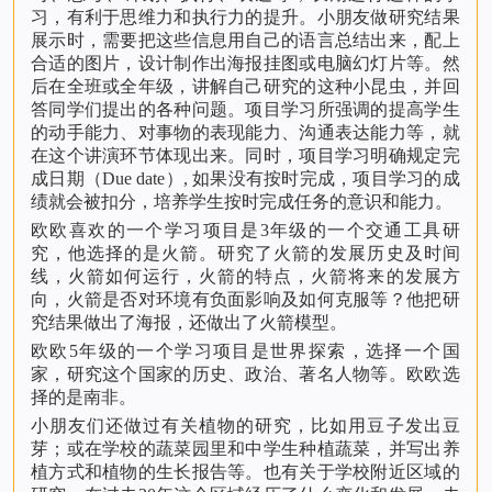
习，有利于思维力和执行力的提升。小朋友做研究结果
展示时，需要把这些信息用自己的语言总结出来，配上
合适的图片，设计制作出海报挂图或电脑幻灯片等。然
后在全班或全年级，讲解自己研究的这种小昆虫，并回
答同学们提出的各种问题。项目学习所强调的提高学生
的动手能力、对事物的表现能力、沟通表达能力等，就
在这个讲演环节体现出来。同时，项目学习明确规定完
成日期（Due date）, 如果没有按时完成，项目学习的成
绩就会被扣分，培养学生按时完成任务的意识和能力。
欧欧喜欢的一个学习项目是3年级的一个交通工具研
究，他选择的是火箭。研究了火箭的发展历史及时间
线，火箭如何运行，火箭的特点，火箭将来的发展方
向，火箭是否对环境有负面影响及如何克服等？他把研
究结果做出了海报，还做出了火箭模型。
欧欧5年级的一个学习项目是世界探索，选择一个国
家，研究这个国家的历史、政治、著名人物等。欧欧选
择的是南非。
小朋友们还做过有关植物的研究，比如用豆子发出豆
芽；或在学校的蔬菜园里和中学生种植蔬菜，并写出养
植方式和植物的生长报告等。也有关于学校附近区域的