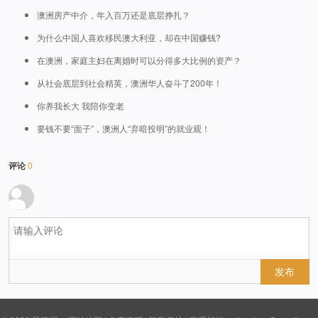
澳洲房产中介，年入百万还是底层挣扎？
为什么中国人喜欢移民澳大利亚，却在中国赚钱?
在澳洲，家庭主妇在离婚时可以分得多大比例的资产？
从社会底层到社会精英，澳洲华人奋斗了200年！
你养我长大 我陪你变老
要钱不要“面子”，澳洲人“弃暗投明”的就业观！
评论
0
发布