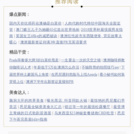
推荐阅读
爆点新闻：
国内天价抗癌药在澳确是白菜价
|
人肉代购时代终结中国海关全面监
管
|
澳门赌王儿子为她砸65亿造出世界地标
|
2018世界杯最强观男友指
南
|
英国女王48kg的减肥秘诀
|
澳洲任性超市东西随便拿, 背后故事太
暖心
|
澳洲最新签证待满3年直接PR无英语要求
精品干货：
Prada等奢侈大牌3折白菜价甩卖
|
一生要去一次的天空之镜
|
澳洲咖啡师教
你咖啡识人术
|
年薪低于5万在澳洲怎么存活
|
不输阵势的拍照技巧get
|
下
届世界杯土豪国马上免签
|
在悉尼遇到危险马上找Angela
|
看小秘书如何靠
穿搭上位
|
澳洲下半年出新签证直接转PR
美食达人：
脑洞大开的跨界美食
|
曝光黑店: 抖音同款火锅
|
最惊艳的悉尼魔幻早
茶店
|
悉尼最全锅类美食大汇总
|
错过等一年的最强松露餐厅
|
最受博
主青睐的日式歌剧居酒屋
|
马来西亚$25神秘套餐拯救CBD吃货
|
悉尼
下午茶完美装bility指南