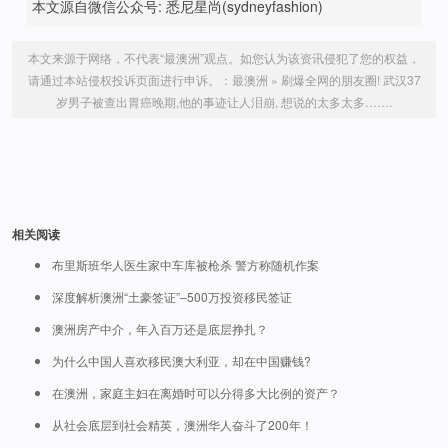
本文源自微信公众号: 悉尼星尚(sydneyfashion)
本文来源于网络，不代表“最澳洲”观点。如您认为该资讯侵犯了您的权益，
请通过本站侵权投诉页面进行申诉。：
最澳洲
»
刷爆全网的朋友圈! 武汉37
岁男子被查出胃癌晚期,他的事迹让人泪崩, 想说的太多太多…….
相关阅读
布里斯班华人医生家中车库被枪杀 警方称随机作案
深度解析澳洲“土豪签证”–500万投资移民签证
澳洲房产中介，年入百万还是底层挣扎？
为什么中国人喜欢移民澳大利亚，却在中国赚钱?
在澳洲，家庭主妇在离婚时可以分得多大比例的资产？
从社会底层到社会精英，澳洲华人奋斗了200年！