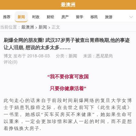
最澳洲
推荐
新闻
时政
财经
房产
留学
移民
旅游
当前位置：
最澳洲
新闻
正文
>
>
科技
职场
美食
文化
健康
活动
促销
刷爆全网的朋友圈! 武汉37岁男子被查出胃癌晚期,他的事迹
让人泪崩, 想说的太多太多…….
博文
发布于 2018-08-03
分类：
新闻
来源：
悉尼星尚
评论(0)
“我不要你富可敌国
只要你健康活着”
此句走心的话来自于前段时间刷爆网络的复旦大学女博
士于娟患乳腺癌之际，在去世之前写下《此生未完成》
一书里。她感叹“买车买房买不来健康”，她如果生命可
以重来，一定会更加珍惜和家人一起的时间，而不是想
着挣钱换大房子.