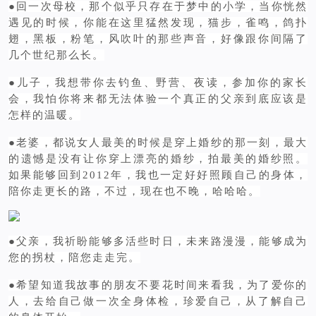
●回一次母校，那个似乎只存在于梦中的小学，当你恍然
遇见的时候，你能在这里猛然发现，猫步，雀鸣，鸽扑
翅，黑板，粉笔，风吹叶的那些声音，好像跟你间隔了
几个世纪那么长。
●儿子，我想带你去钓鱼、野营、夜读，参加你的家长
会，我怕你将来都无法体验一个真正的父亲到底应该是
怎样的温暖。
●老婆，都说女人最美的时候是穿上婚纱的那一刻，最大
的遗憾是没有让你穿上漂亮的婚纱，拍最美的婚纱照。
如果能够回到2012年，我也一定好好照顾自己的身体，
陪你走更长的路，不过，现在也不晚，哈哈哈。
●父亲，我祈盼能够多活些时日，未来路漫漫，能够成为
您的拐杖，陪您走走完。
●希望知道我故事的朋友不要花时间来看我，为了爱你的
人，去给自己做一次全身体检，珍爱自己，从了解自己