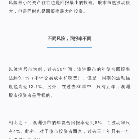
风险最小的资产往往也是回报最小的投资。股市虽然波动很
大，但是同时也是回报率最大的投资。
不同风险，回报率不同
以澳洲股市为例，过去30年间，澳洲股市的年复合回报率
达到9.1%（不计交易成本和税费）。但是，同期的波动幅
度也高达13.1%。另外，在过去30年中，只有五年，澳洲
股市投资者是亏损的。
相比之下，澳洲债市的年复合回报率达到8%，而波动率只
有4%。此外，对于债市投资者而言，过去三十年只有一年