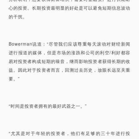
心的投资。长期投资最明显的好处是可以避免短期信息波动
的干扰。
Bowerman说道：“尽管我们应该尊重每天滚动对财经新闻
进行报道的媒体，但是市场的涨跌和公司的利空/利好都容
易对投资者构成短期的噪音，继而影响投资者获得长期的收
益。因此对于投资者而言，回溯过去历史，放眼长远至关重
要。”
“时间是投资者拥有的最好武器之一。”
“尤其是对于年轻的投资者，他们有足够的三十年进行投