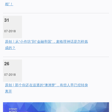
相”！
31
07-2018
原创 | 从“小作坊”到“金融帝国”，麦格理神话是怎样炼
成的？
26
07-2018
原创 | 那个你还在追逐的“澳洲梦”，有些人早已经转身
离开