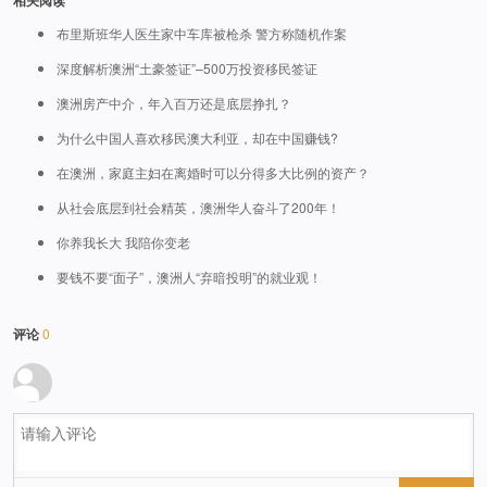
布里斯班华人医生家中车库被枪杀 警方称随机作案
深度解析澳洲“土豪签证”–500万投资移民签证
澳洲房产中介，年入百万还是底层挣扎？
为什么中国人喜欢移民澳大利亚，却在中国赚钱?
在澳洲，家庭主妇在离婚时可以分得多大比例的资产？
从社会底层到社会精英，澳洲华人奋斗了200年！
你养我长大 我陪你变老
要钱不要“面子”，澳洲人“弃暗投明”的就业观！
评论
0