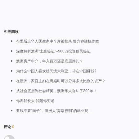
相关阅读
布里斯班华人医生家中车库被枪杀 警方称随机作案
深度解析澳洲“土豪签证”–500万投资移民签证
澳洲房产中介，年入百万还是底层挣扎？
为什么中国人喜欢移民澳大利亚，却在中国赚钱?
在澳洲，家庭主妇在离婚时可以分得多大比例的资产？
从社会底层到社会精英，澳洲华人奋斗了200年！
你养我长大 我陪你变老
要钱不要“面子”，澳洲人“弃暗投明”的就业观！
评论
0