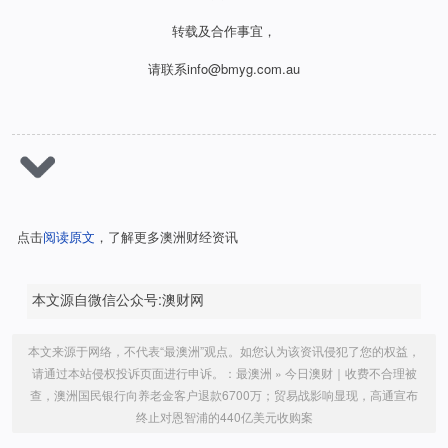
电话：+61 2 8216 1764
转载及合作事宜，
请联系info@bmyg.com.au
邮箱：info@bmyg.com.au
点击
阅读原文
，了解更多澳洲财经资讯
本文源自微信公众号:澳财网
本文来源于网络，不代表“最澳洲”观点。如您认为该资讯侵犯了您的权益，
请通过本站侵权投诉页面进行申诉。：
最澳洲
»
今日澳财｜收费不合理被
查，澳洲国民银行向养老金客户退款6700万；贸易战影响显现，高通宣布
终止对恩智浦的440亿美元收购案