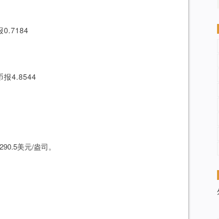
.7184
4.8544
90.5美元/盎司。