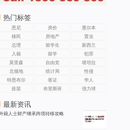
热门标签
悉尼
房价
墨尔本
移民
房地产
置业
总理
留学生
新西兰
入籍
留学
犯罪
莫里森
自由党
堪培拉
北领地
统计局
性侵
特恩布尔
签证
华人
疫苗
布里斯班
强力球
最新资讯
外籍人士财产继承跨境转移攻略