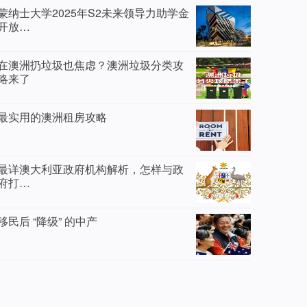
蒙纳士大学2025年S2未来领导力助学金
开放…
在澳洲扔垃圾也焦虑？澳洲垃圾分类攻
略来了
最实用的澳洲租房攻略
最详澳大利亚政府机构解析，怎样与政
府打…
移民后 “降级” 的中产