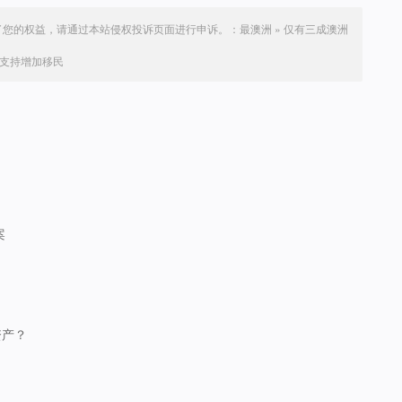
了您的权益，请通过本站侵权投诉页面进行申诉。：
最澳洲
»
仅有三成澳洲
支持增加移民
案
资产？