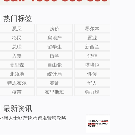
热门标签
悉尼
房价
墨尔本
移民
房地产
置业
总理
留学生
新西兰
入籍
留学
犯罪
莫里森
自由党
堪培拉
北领地
统计局
性侵
特恩布尔
签证
华人
疫苗
布里斯班
强力球
最新资讯
外籍人士财产继承跨境转移攻略