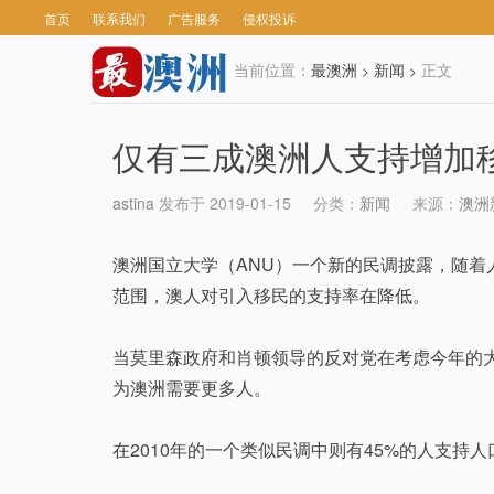
首页
联系我们
广告服务
侵权投诉
当前位置：
最澳洲
新闻
正文
>
>
仅有三成澳洲人支持增加
astina
发布于 2019-01-15
分类：
新闻
来源：
澳洲
澳洲国立大学（ANU）一个新的民调披露，随着
范围，澳人对引入移民的支持率在降低。
当莫里森政府和肖顿领导的反对党在考虑今年的大
为澳洲需要更多人。
在2010年的一个类似民调中则有45%的人支持