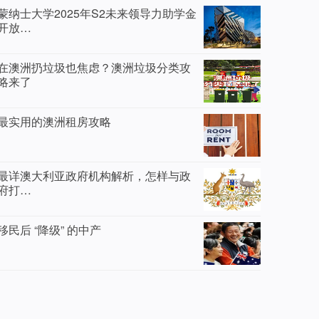
蒙纳士大学2025年S2未来领导力助学金
开放…
在澳洲扔垃圾也焦虑？澳洲垃圾分类攻
略来了
最实用的澳洲租房攻略
最详澳大利亚政府机构解析，怎样与政
府打…
移民后 “降级” 的中产