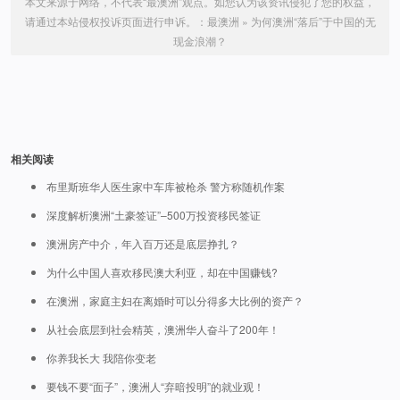
本文来源于网络，不代表“最澳洲”观点。如您认为该资讯侵犯了您的权益，
请通过本站侵权投诉页面进行申诉。：
最澳洲
»
为何澳洲“落后”于中国的无
现金浪潮？
相关阅读
布里斯班华人医生家中车库被枪杀 警方称随机作案
深度解析澳洲“土豪签证”–500万投资移民签证
澳洲房产中介，年入百万还是底层挣扎？
为什么中国人喜欢移民澳大利亚，却在中国赚钱?
在澳洲，家庭主妇在离婚时可以分得多大比例的资产？
从社会底层到社会精英，澳洲华人奋斗了200年！
你养我长大 我陪你变老
要钱不要“面子”，澳洲人“弃暗投明”的就业观！