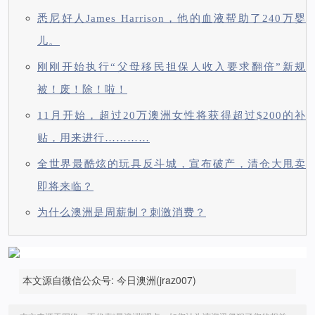
悉尼好人James Harrison，他的血液帮助了240万婴
儿。
刚刚开始执行“父母移民担保人收入要求翻倍”新规
被！废！除！啦！
11月开始，超过20万澳洲女性将获得超过$200的补
贴，用来进行…………
全世界最酷炫的玩具反斗城，宣布破产，清仓大甩卖
即将来临？
为什么澳洲是周薪制？刺激消费？
本文源自微信公众号: 今日澳洲(jraz007)