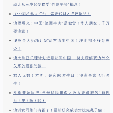
幼儿从三岁起便接受“性别平等”概念！
Uber司机趁火打劫，索要钱财才归还物品！
澳媒曝光：中国“澳洲牛肉“是假货！华人朋友，千万
要注意了
澳洲最大奶粉厂家宣布退出中国！理由都不好意思
说！
澳大利亚总理计划近期访问中国， 努力缓解双边外交
关系的紧张气氛。
救人无数！本周，是它90岁生日！澳洲皇家飞行医
生！
刚刚开始执行“父母移民担保人收入要求翻倍”新规
被！废！除！啦！
澳洲女同胞们有福了！最新研究成功对抗先兆子痫！