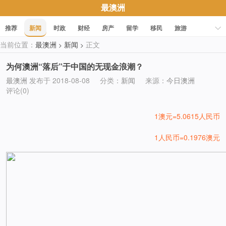
最澳洲
推荐
新闻
时政
财经
房产
留学
移民
旅游
当前位置：
最澳洲
新闻
正文
>
>
科技
职场
美食
文化
健康
活动
促销
为何澳洲“落后”于中国的无现金浪潮？
最澳洲
发布于 2018-08-08
分类：
新闻
来源：
今日澳洲
评论(0)
1澳元=5.0615人民币
1人民币=0.1976澳元