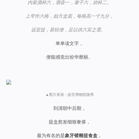
内装酒杯六，酒壶一，箸子六，劝杯二。
上窄作六格，如方盒底，每格高一寸九分，
远宜提，甚轻便，足以供六宾之需。
单单读文字，
便能感觉出纷华靡丽。
▲图片来源：故宫博物院微博
到清朝中后期，
提盒愈发细致奢侈，
最为有名的是
象牙镂雕提食盒
，