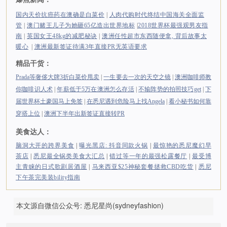
国内天价抗癌药在澳确是白菜价
|
人肉代购时代终结中国海关全面监
管
|
澳门赌王儿子为她砸65亿造出世界地标
|
2018世界杯最强观男友指
南
|
英国女王48kg的减肥秘诀
|
澳洲任性超市东西随便拿, 背后故事太
暖心
|
澳洲最新签证待满3年直接PR无英语要求
精品干货：
Prada等奢侈大牌3折白菜价甩卖
|
一生要去一次的天空之镜
|
澳洲咖啡师教
你咖啡识人术
|
年薪低于5万在澳洲怎么存活
|
不输阵势的拍照技巧get
|
下
届世界杯土豪国马上免签
|
在悉尼遇到危险马上找Angela
|
看小秘书如何靠
穿搭上位
|
澳洲下半年出新签证直接转PR
美食达人：
脑洞大开的跨界美食
|
曝光黑店: 抖音同款火锅
|
最惊艳的悉尼魔幻早
茶店
|
悉尼最全锅类美食大汇总
|
错过等一年的最强松露餐厅
|
最受博
主青睐的日式歌剧居酒屋
|
马来西亚$25神秘套餐拯救CBD吃货
|
悉尼
下午茶完美装bility指南
本文源自微信公众号: 悉尼星尚(sydneyfashion)