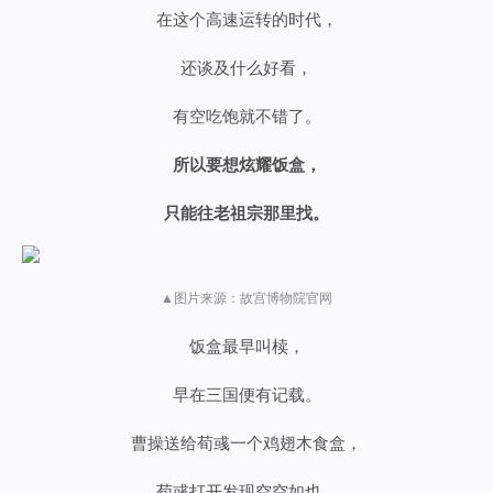
在这个高速运转的时代，
还谈及什么好看，
有空吃饱就不错了。
所以要想炫耀饭盒，
只能往老祖宗那里找。
▲图片来源：故宫博物院官网
饭盒最早叫椟，
早在三国便有记载。
曹操送给荀彧一个鸡翅木食盒，
荀彧打开发现空空如也，