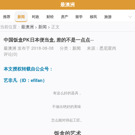
最澳洲
推荐
新闻
时政
财经
房产
留学
移民
旅游
当前位置：
最澳洲
新闻
正文
>
>
科技
职场
美食
文化
健康
活动
促销
中国饭盒PK日本便当盒, 差的不是一点点···
最澳洲
发布于 2018-08-08
分类：
新闻
来源：
悉尼星尚
评论(0)
本文授权转载自公众号：
艺非凡（ID：efifan）
有这么好的器具，
不做出绝好的美味
怎么能对得起工匠。
饭盒的艺术