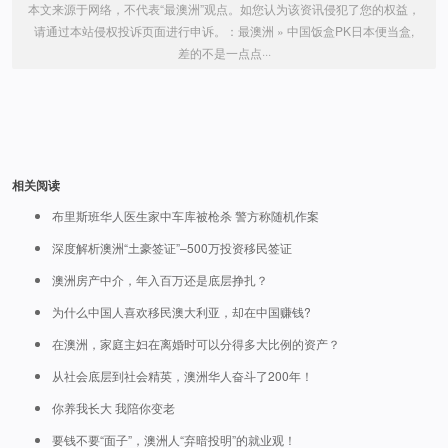
本文来源于网络，不代表“最澳洲”观点。如您认为该资讯侵犯了您的权益，
请通过本站侵权投诉页面进行申诉。：
最澳洲
»
中国饭盒PK日本便当盒,
差的不是一点点···
相关阅读
布里斯班华人医生家中车库被枪杀 警方称随机作案
深度解析澳洲“土豪签证”–500万投资移民签证
澳洲房产中介，年入百万还是底层挣扎？
为什么中国人喜欢移民澳大利亚，却在中国赚钱?
在澳洲，家庭主妇在离婚时可以分得多大比例的资产？
从社会底层到社会精英，澳洲华人奋斗了200年！
你养我长大 我陪你变老
要钱不要“面子”，澳洲人“弃暗投明”的就业观！