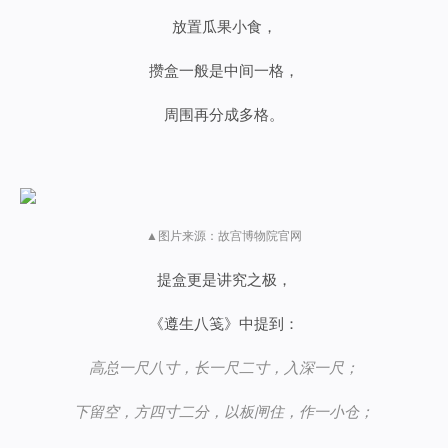
放置瓜果小食，
攒盒一般是中间一格，
周围再分成多格。
▲图片来源：故宫博物院官网
提盒更是讲究之极，
《遵生八笺》中提到：
高总一尺八寸，长一尺二寸，入深一尺；
下留空，方四寸二分，以板闸住，作一小仓；