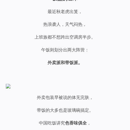
最近秋老虎出笼，
热浪袭人，天气闷热，
上班族都不想跨出空调房半步。
午饭则划分出两大阵营：
外卖派和带饭派。
外卖包装早被说的体无完肤，
带饭的大多也是玻璃碗搞定。
中国吃饭讲究
色香味俱全
，