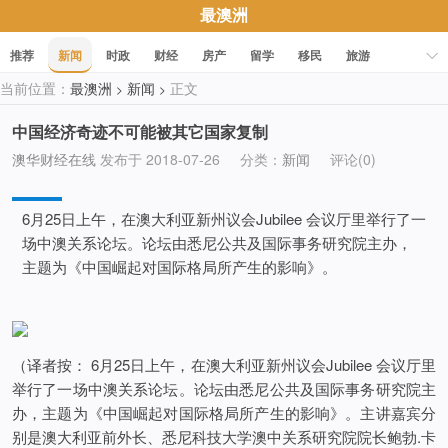
最澳洲
推荐
新闻
时政
财经
房产
留学
移民
旅游
当前位置：
最澳洲
新闻
正文
>
>
科技
职场
美食
文化
健康
活动
促销
中国经济奇迹不可能被其它国家复制
澳华财经在线
发布于 2018-07-26
分类：
新闻
评论(0)
6月25日上午，在澳大利亚新州议会Jubilee 会议厅里举行了一
场中澳关系论坛。论坛由悉尼公共及国际事务研究院主办，
主题为《中国崛起对国际格局所产生的影响》。
（译者按： 6月25日上午，在澳大利亚新州议会Jubilee 会议厅里
举行了一场中澳关系论坛。论坛由悉尼公共及国际事务研究院主
办，主题为《中国崛起对国际格局所产生的影响》。主讲嘉宾分
别是澳大利亚前外长、悉尼科技大学澳中关系研究院院长鲍勃.卡