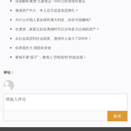
深度解析澳洲“土豪签证”–500万投资移民签证
澳洲房产中介，年入百万还是底层挣扎？
为什么中国人喜欢移民澳大利亚，却在中国赚钱?
在澳洲，家庭主妇在离婚时可以分得多大比例的资产？
从社会底层到社会精英，澳洲华人奋斗了200年！
你养我长大 我陪你变老
要钱不要“面子”，澳洲人“弃暗投明”的就业观！
评论
0
发布