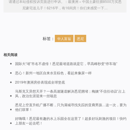
请通过本站侵权投诉页面进行申诉。：
最澳洲
»
中国土豪狂掷8500万买悉
尼豪宅送儿子！6216平，有16间房！你们来感受一下…
标签：
华人富翁
悉尼
相关阅读
国际大“堵”市名不虚传！悉尼最堵道路就是它，早高峰秒变“停车场”
恶心！新州一地区自来水呈棕色，看起来像尿一样
2019年澳洲房价表现或全球垫底
马斯克又异想天开？一条高速隧道解决悉尼拥堵；梅姨“不信任动议”占上
风，政治生涯迎来一丝喘息
悉尼上空直升机广播不断，只为满城寻找失踪的亚裔男孩…这一次，要为
他们鼓掌！
好嗨哦！悉尼最有趣的水上乐园全在这里了！超多好玩刺激的项目！快约
上朋友一起去吧！