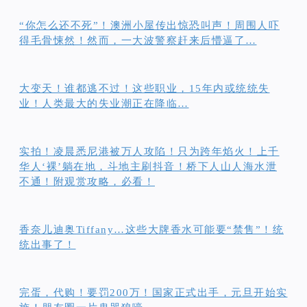
“你怎么还不死”！澳洲小屋传出惊恐叫声！周围人吓
得毛骨悚然！然而，一大波警察赶来后懵逼了…
大变天！谁都逃不过！这些职业，15年内或统统失
业！人类最大的失业潮正在降临…
实拍！凌晨悉尼港被万人攻陷！只为跨年焰火！上千
华人‘裸’躺在地，斗地主刷抖音！桥下人山人海水泄
不通！附观赏攻略，必看！
香奈儿迪奥Tiffany…这些大牌香水可能要“禁售”！统
统出事了！
完蛋，代购！要罚200万！国家正式出手，元旦开始实