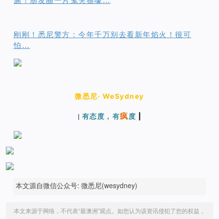
施！朋友圈一片鬼哭狼嚎…
刚刚！悉尼警方：今年千万别去看新年焰火！很可
怕…
微悉尼· WeSydney
疯
有态度，有
度
|
|
本文源自微信公众号: 微悉尼(wesydney)
本文来源于网络，不代表“最澳洲”观点。如您认为该资讯侵犯了您的权益，