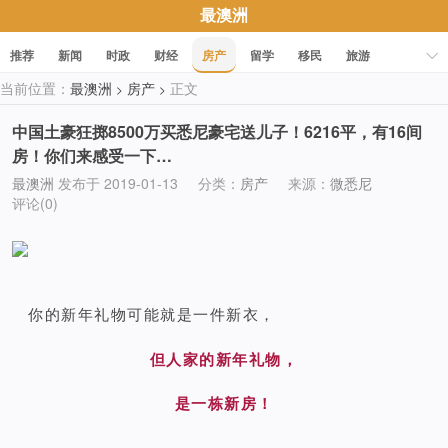
最澳洲
推荐
新闻
时政
财经
房产
留学
移民
旅游
当前位置：
最澳洲
房产
正文
>
>
科技
职场
美食
文化
健康
活动
促销
中国土豪狂掷8500万买悉尼豪宅送儿子！6216平，有16间
房！你们来感受一下…
最澳洲
发布于 2019-01-13
分类：
房产
来源：
微悉尼
评论(0)
你的新年礼物可能就是一件新衣，
但人家的新年礼物，
是一栋新房！