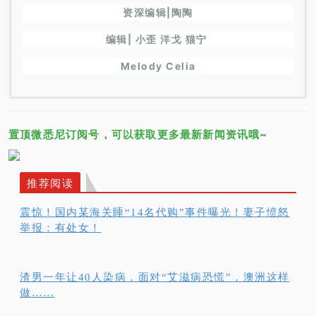
资深编辑|陶陶
编辑| 小歪 洋戈 猫宁
Melody Celia
置顶微悉尼订阅号，可以获取更多最新新闻资讯哦~
推荐阅读
震惊！国内某海关睡“14名代购”事件曝光！妻子愤怒
举报：有处女！
渣男一年让40人染病，面对“艾滋病恐慌”，澳洲这样
做……