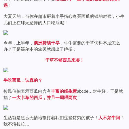
遇
！
大夏天的，当你在超市掰着小手指心疼买西瓜的钱的时候，小牛
儿们正在肆无忌惮的大口吃瓜呢！
今年，上半年，
澳洲持续干旱
，牛牛需要的干草饲料不足怎么
办？于是墨尔本的农民就想出了绝招，
干草不够西瓜来凑！
牛吃西瓜，认真的？
牧民伯伯表示西瓜内含有
丰富的维生素
abcde…对牛好，于是就
搞了
一大卡车的西瓜
，并且一周喂两次
！
生活就是这么无情地鞭打着我们这些贫穷的孩子！
人不如牛阿
！
我不活拉拉…