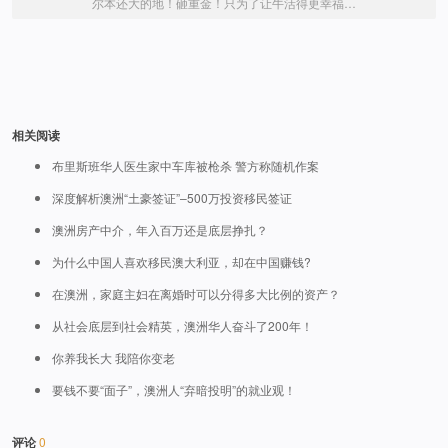
尔本还大的地！砸重金！只为了让牛活得更幸福…
相关阅读
布里斯班华人医生家中车库被枪杀 警方称随机作案
深度解析澳洲“土豪签证”–500万投资移民签证
澳洲房产中介，年入百万还是底层挣扎？
为什么中国人喜欢移民澳大利亚，却在中国赚钱?
在澳洲，家庭主妇在离婚时可以分得多大比例的资产？
从社会底层到社会精英，澳洲华人奋斗了200年！
你养我长大 我陪你变老
要钱不要“面子”，澳洲人“弃暗投明”的就业观！
评论
0