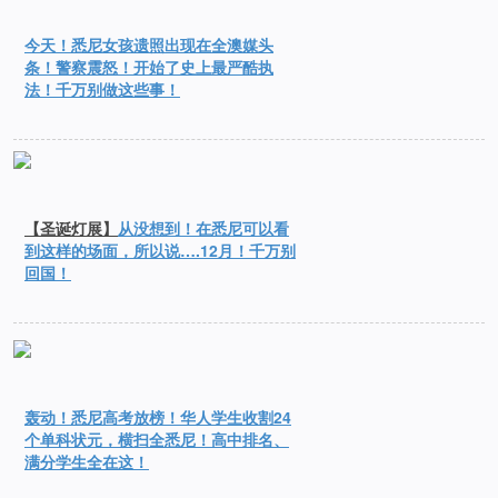
今天！悉尼女孩遗照出现在全澳媒头
条！警察震怒！开始了史上最严酷执
法！千万别做这些事！
【圣诞灯展】
从没想到！在悉尼可以看
到这样的场面，所以说….12月！千万别
回国！
轰动！悉尼高考放榜！华人学生收割24
个单科状元，横扫全悉尼！高中排名、
满分学生全在这！