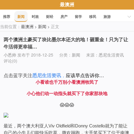
最澳洲
推荐
新闻
时政
财经
房产
留学
移民
旅游
当前位置：
最澳洲
新闻
正文
>
>
科技
职场
美食
文化
健康
活动
促销
两个澳洲土豪买了块比墨尔本还大的地！砸重金！只为了让
牛活得更幸福…
小悉帅
发布于 2018-12-25
分类：
新闻
来源：
悉尼生活资讯
评论(0)
点击蓝字关注
悉尼生活资讯
，
应该早点告诉你…
小看谁也千万别小看澳洲牧民了
小心他们动一动指头就买下了你家那块地
😱😱😱
最近，两个澳大利亚人
Viv Oldfield和Donny Costello就为了能让
自己的小牛儿们能快乐吃草，撒欢蹦跑，大手笔买下了位于南澳