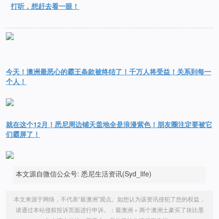
打听，想赶去看一眼！
今天！澳洲最恶心的霸王条款被终结了！千万人将受益！关系到每一
个人！
就在这个12月！悉尼周边铺天盖地全是浪漫紫色！朋友圈注定要被它
们霸屏了！
本文源自微信公众号: 悉尼生活资讯(Syd_life)
本文来源于网络，不代表“最澳洲”观点。如您认为该资讯侵犯了您的权益，
请通过本站侵权投诉页面进行申诉。：
最澳洲
»
两个澳洲土豪买了块比墨