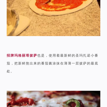
招牌玛格丽塔披萨
也是，使用着最新鲜的圣玛扎诺小番
茄，把新鲜熬出来的番茄酱涂抹在薄薄一层披萨的最底
处。