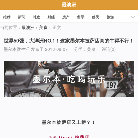
最澳洲
推荐
新闻
时政
财经
房产
留学
移民
旅游
当前位置：
最澳洲
美食
正文
>
>
科技
职场
美食
文化
健康
活动
促销
世界50强，大洋洲NO.1！这家墨尔本披萨店真的牛得不行！
墨尔本微生活
发布于 2018-08-07
分类：
美食
评论(0)
墨尔本披萨店又上榜？！
400 Gradi 披萨店