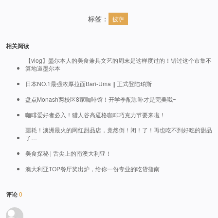
标签：
披萨
相关阅读
【vlog】墨尔本人的美食兼具文艺的周末是这样度过的！错过这个市集不
算地道墨尔本
日本NO.1最强浓厚拉面Bari-Uma || 正式登陆珀斯
盘点Monash两校区8家咖啡馆！开学季配咖啡才是完美哦~
咖啡爱好者必入！猎人谷高逼格咖啡巧克力节要来啦！
噩耗！澳洲最火的网红甜品店，竟然倒！闭！了！再也吃不到好吃的甜品
了…
美食探秘 | 舌尖上的南澳大利亚！
澳大利亚TOP餐厅奖出炉，给你一份专业的吃货指南
评论
0