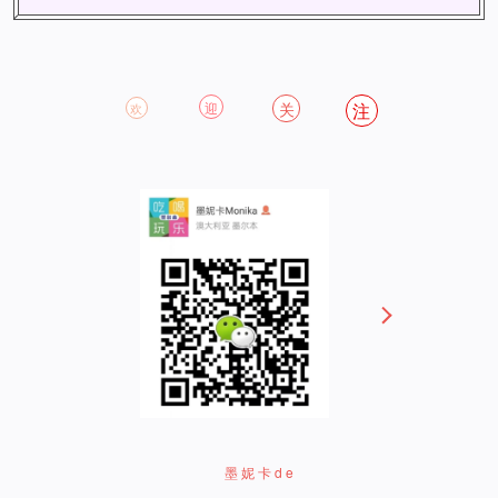
迎
关
注
欢
墨妮卡de