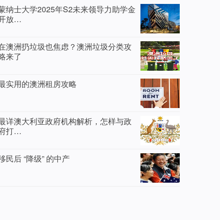
蒙纳士大学2025年S2未来领导力助学金
开放…
在澳洲扔垃圾也焦虑？澳洲垃圾分类攻
略来了
最实用的澳洲租房攻略
最详澳大利亚政府机构解析，怎样与政
府打…
移民后 “降级” 的中产