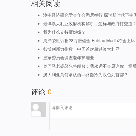
相关阅读
澳中经济研究学会年会悉尼举行 探讨新时代下中
最详澳大利亚政府机构解析，怎样与政府打交道
我为什么支持廖婵娥？
周泽荣胜诉捐28万赔偿金 Fairfax Media称会上诉
彭博创新力指数：中国首次超过澳大利亚
皇家委员会调查老年护理业
奥巴马老婆怒怼特朗普：我永远不会原谅你！背
澳大利亚为何承认西耶路撒冷为以色列首都？
评论
0