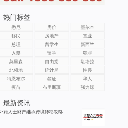
热门标签
悉尼
房价
墨尔本
移民
房地产
置业
总理
留学生
新西兰
入籍
留学
犯罪
莫里森
自由党
堪培拉
北领地
统计局
性侵
特恩布尔
签证
华人
疫苗
布里斯班
强力球
最新资讯
外籍人士财产继承跨境转移攻略