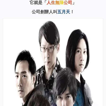
它就是「
人
生
無
限
公
司
」
公司創辦人叫
五月天
！