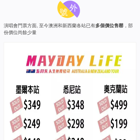
外
號
演唱會門票方面, 至今澳洲和新西蘭各站已有
多個價位售罄
，部
份價位尚餘少量