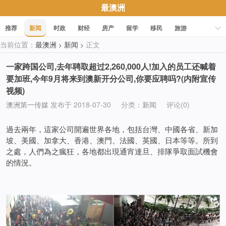
最澳洲
推荐
新闻
时政
财经
房产
留学
移民
旅游
当前位置：
最澳洲
新闻
正文
>
>
科技
职场
美食
文化
健康
活动
促销
一家跨国公司,去年聘取超过2,260,000人!加入的员工还喊着
要加班,今年9月将来到澳新开分公司,你要应聘吗?(内附宣传
视频)
澳洲第一传媒
发布于 2018-07-30
分类：
新闻
评论(0)
過去兩年，這家公司開遍世界各地，包括台灣、中國各省、新加
坡、美國、加拿大、香港、澳門、法國、英國、日本等等。所到
之處，人們為之瘋狂，各地都出現通宵達旦、排隊爭取面試機會
的情況。