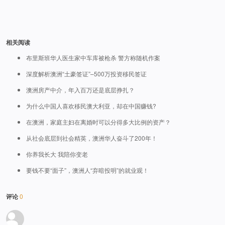
相关阅读
布里斯班华人医生家中车库被枪杀 警方称随机作案
深度解析澳洲“土豪签证”–500万投资移民签证
澳洲房产中介，年入百万还是底层挣扎？
为什么中国人喜欢移民澳大利亚，却在中国赚钱?
在澳洲，家庭主妇在离婚时可以分得多大比例的资产？
从社会底层到社会精英，澳洲华人奋斗了200年！
你养我长大 我陪你变老
要钱不要“面子”，澳洲人“弃暗投明”的就业观！
评论
0