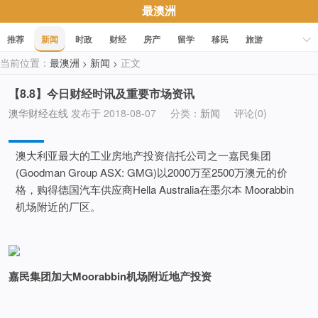
最澳洲
推荐
新闻
时政
财经
房产
留学
移民
旅游
当前位置：
最澳洲
新闻
正文
>
>
科技
职场
美食
文化
健康
活动
促销
【8.8】今日财经时讯及重要市场资讯
澳华财经在线
发布于 2018-08-07
分类：
新闻
评论(0)
澳大利亚最大的工业房地产投资信托公司之一嘉民集团
(Goodman Group ASX: GMG)以2000万至2500万澳元的价
格，购得德国汽车供应商Hella Australia在墨尔本 Moorabbin
机场附近的厂区。
嘉民集团加大Moorabbin机场附近地产投资