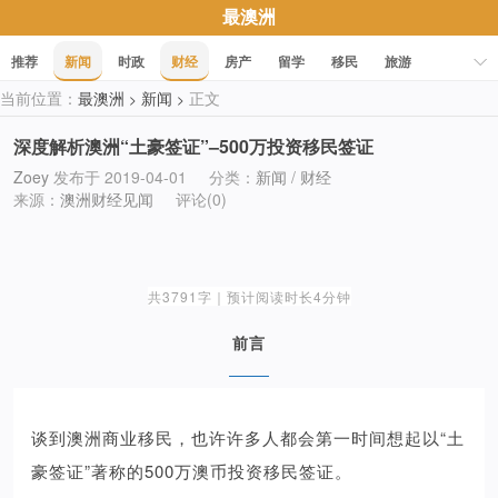
最澳洲
推荐
新闻
时政
财经
房产
留学
移民
旅游
当前位置：
最澳洲
新闻
正文
>
>
科技
职场
美食
文化
健康
活动
促销
深度解析澳洲“土豪签证”–500万投资移民签证
Zoey
发布于 2019-04-01
分类：
新闻
/
财经
来源：
澳洲财经见闻
评论(0)
共3791字｜预计阅读时长4分钟
前言
谈到澳洲商业移民，也许许多人都会第一时间想起以“土
豪签证”著称的500万澳币投资移民签证。