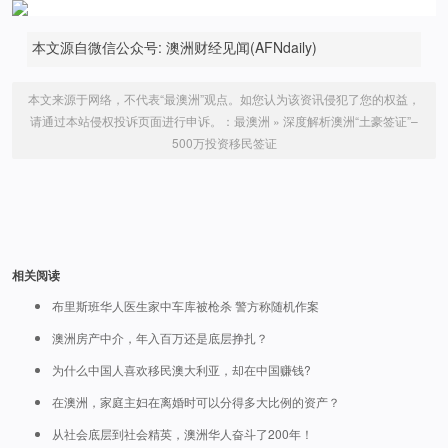
本文源自微信公众号: 澳洲财经见闻(AFNdaily)
本文来源于网络，不代表“最澳洲”观点。如您认为该资讯侵犯了您的权益，
请通过本站侵权投诉页面进行申诉。：
最澳洲
»
深度解析澳洲“土豪签证”–
500万投资移民签证
相关阅读
布里斯班华人医生家中车库被枪杀 警方称随机作案
澳洲房产中介，年入百万还是底层挣扎？
为什么中国人喜欢移民澳大利亚，却在中国赚钱?
在澳洲，家庭主妇在离婚时可以分得多大比例的资产？
从社会底层到社会精英，澳洲华人奋斗了200年！