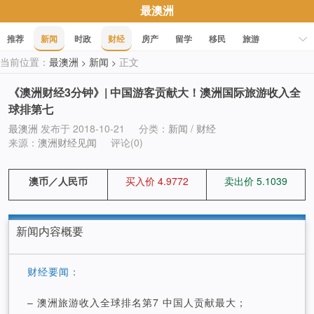
最澳洲
推荐
新闻
时政
财经
房产
留学
移民
旅游
当前位置：
最澳洲
新闻
正文
>
>
科技
职场
美食
文化
健康
活动
促销
《澳洲财经3分钟》| 中国游客贡献大！澳洲国际旅游收入全
球排第七
最澳洲
发布于 2018-10-21
分类：
新闻
/
财经
来源：
澳洲财经见闻
评论(0)
澳币／人民币
买入价 4.9772
卖出价 5.1039
新闻内容概要
财经要闻：
– 澳洲旅游收入全球排名第7 中国人贡献最大；