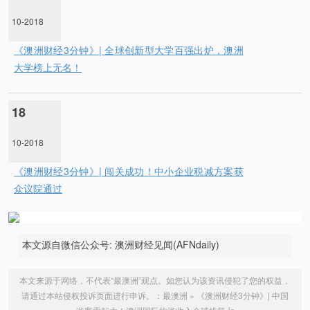
10-2018
《澳洲财经3分钟》| 全球创新型大学百强出炉，澳洲
大学榜上无名！
18
10-2018
《澳洲财经3分钟》| 闯关成功！中小企业税减方案获
众议院通过
本文源自微信公众号: 澳洲财经见闻(AFNdaily)
本文来源于网络，不代表“最澳洲”观点。如您认为该资讯侵犯了您的权益，
请通过本站侵权投诉页面进行申诉。：
最澳洲
»
《澳洲财经3分钟》| 中国