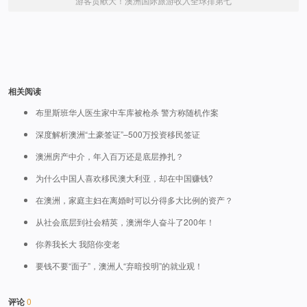
游客贡献大！澳洲国际旅游收入全球排第七
相关阅读
布里斯班华人医生家中车库被枪杀 警方称随机作案
深度解析澳洲“土豪签证”–500万投资移民签证
澳洲房产中介，年入百万还是底层挣扎？
为什么中国人喜欢移民澳大利亚，却在中国赚钱?
在澳洲，家庭主妇在离婚时可以分得多大比例的资产？
从社会底层到社会精英，澳洲华人奋斗了200年！
你养我长大 我陪你变老
要钱不要“面子”，澳洲人“弃暗投明”的就业观！
评论
0