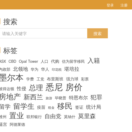
登录
注册
搜索
标签
入籍
代购
ASX
CBD
Opal Tower
人口
信为留学移民
北领地
堪培拉
华人
内政部
华为
印花税
墨尔本
布里斯班
强力球
学费
工党
彩票
悉尼
房价
总理
性侵
彼得达顿
房地产
新西兰
犯罪
特恩布尔
毕晓普
旅游
移民
留学生
留学
统计局
疫苗
签证
租金
置业
莫里森
自由党
维州
联邦银行
莫纳什
逼宫
阿德莱德