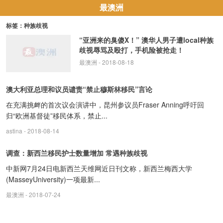
最澳洲
标签：种族歧视
“亚洲来的臭傻X！” 澳华人男子遭local种族
歧视辱骂及殴打，手机险被抢走！
最澳洲
- 2018-08-18
澳大利亚总理和议员谴责“禁止穆斯林移民”言论
在充满挑衅的首次议会演讲中，昆州参议员Fraser Anning呼吁回
归“欧洲基督徒”移民体系，禁止...
astina
- 2018-08-14
调查：新西兰移民护士数量增加 常遇种族歧视
中新网7月24日电新西兰天维网近日刊文称，新西兰梅西大学
(MasseyUniversity)一项最新...
最澳洲
- 2018-07-24