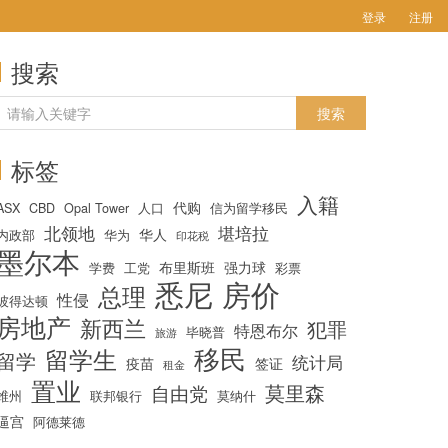
登录
注册
搜索
标签
入籍
代购
ASX
CBD
Opal Tower
人口
信为留学移民
北领地
堪培拉
华人
内政部
华为
印花税
墨尔本
布里斯班
强力球
学费
工党
彩票
悉尼
房价
总理
性侵
彼得达顿
房地产
新西兰
犯罪
特恩布尔
毕晓普
旅游
移民
留学生
留学
统计局
疫苗
签证
租金
置业
莫里森
自由党
维州
联邦银行
莫纳什
逼宫
阿德莱德